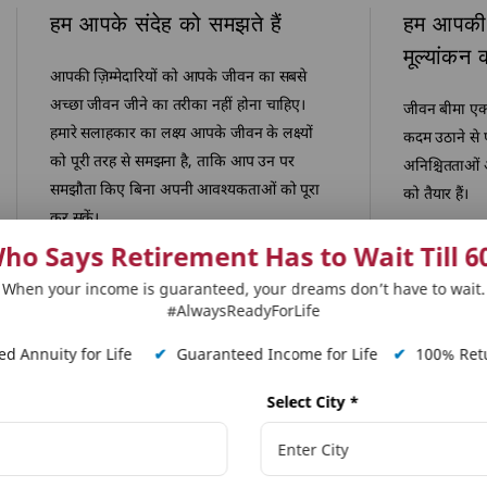
हम आपके संदेह को समझते हैं
हम आपकी 
मूल्यांकन क
आपकी ज़िम्मेदारियों को आपके जीवन का सबसे
अच्छा जीवन जीने का तरीका नहीं होना चाहिए।
जीवन बीमा एक
हमारे सलाहकार का लक्ष्य आपके जीवन के लक्ष्यों
कदम उठाने से
को पूरी तरह से समझना है, ताकि आप उन पर
अनिश्चितताओं 
समझौता किए बिना अपनी आवश्यकताओं को पूरा
को तैयार हैं।
कर सकें।
ho Says Retirement Has to Wait Till 6
When your income is guaranteed, your dreams don’t have to wait.
#AlwaysReadyForLife
d Annuity for Life
✔
Guaranteed Income for Life
✔
100% Retu
Select City
*