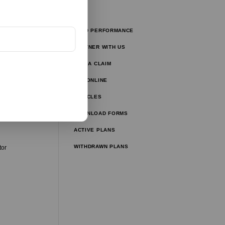
FUND PERFORMANCE
tors
PARTNER WITH US
tor
FILE A CLAIM
ulator
PAY ONLINE
lator
ARTICLES
ator
DOWNLOAD FORMS
ator
ACTIVE PLANS
WITHDRAWN PLANS
tor