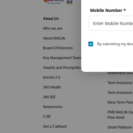
Mobile Number
*
About Us
Life Insurance
Who we are
Family Protecti
About MetLife
Long Term Savi
By submitting my deta
Board Of Directors
Long Term Savi
Hindi
Key Management Team
Child Education
Awards and Recognition
Retirement Solu
khUshi 2.0
Term Insurance
360 Health
Term Insurance
360 BIZ
Mera Term Plan
Newsrooms
PNB MetLife Gu
CSR
Plan Hindi
Get a Callback
Smart Platinum